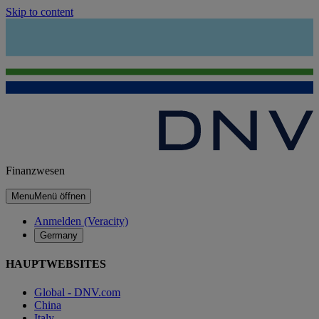
Skip to content
Finanzwesen
Menu
Menü öffnen
Anmelden (Veracity)
Germany
HAUPTWEBSITES
Global - DNV.com
China
Italy