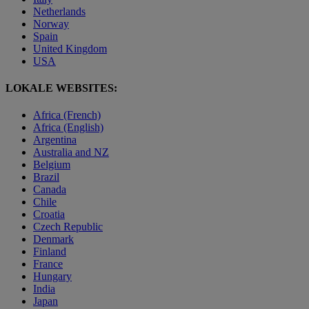
Netherlands
Norway
Spain
United Kingdom
USA
LOKALE WEBSITES:
Africa (French)
Africa (English)
Argentina
Australia and NZ
Belgium
Brazil
Canada
Chile
Croatia
Czech Republic
Denmark
Finland
France
Hungary
India
Japan