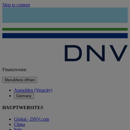
Skip to content
Finanzwesen
Menu
Menü öffnen
Anmelden (Veracity)
Germany
HAUPTWEBSITES
Global - DNV.com
China
Italy