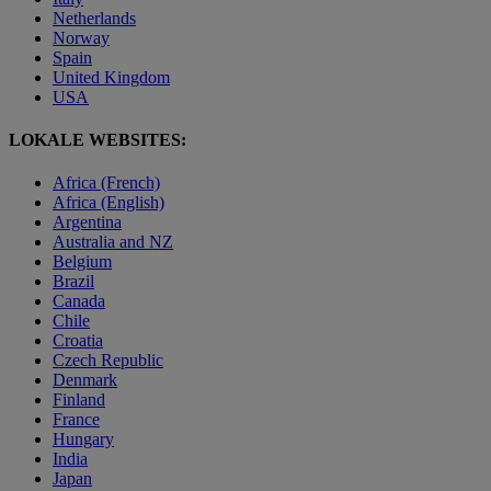
Netherlands
Norway
Spain
United Kingdom
USA
LOKALE WEBSITES:
Africa (French)
Africa (English)
Argentina
Australia and NZ
Belgium
Brazil
Canada
Chile
Croatia
Czech Republic
Denmark
Finland
France
Hungary
India
Japan