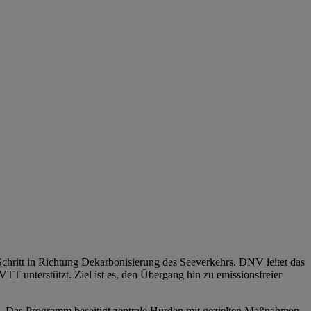
Schritt in Richtung Dekarbonisierung des Seeverkehrs. DNV leitet das
 unterstützt. Ziel ist es, den Übergang hin zu emissionsfreier
ben. Das Programm beseitigt zentrale Hürden mit gezielten Maßnahmen,