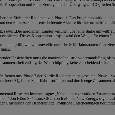
für Kooperation und Finanzierung, um den Übergang zur CO₂-freien Sc
nüber den Zielen der Roadmap von Phase 1. Das Programm stärkt die no
und den Finanzsektor – entscheidende Akteure für eine umweltfreundli
 sagte: „Die nordischen Länder verfügen über eine starke umweltfreun
u etablieren. Dieses Kooperationsprojekt wird den Weg dafür ebnen.“
nche und prüft, wie wir umweltfreundliche Schifffahrtsrouten finanzi
 hinzu.
der Unsicherheit muss die maritime Industrie widerstandsfähig bleibe
usammenarbeit entlang der Wertschöpfungskette entscheidend sein, um
 freuen uns, Phase 2 der Nordic Roadmap mitzugestalten. Phase 1 war 
 einer CO₂-freien Schifffahrt fortführen und durch enge Zusammenarb
onmental Research Institute, sagte: „Neben einer verstärkten Zusamm
reiben.“ Jón Björn Skúlason, CEO von Icelandic New Energy, sagte: „Isl
der Umstellung der Fischereiflotte. Politische Entscheidungen bestim