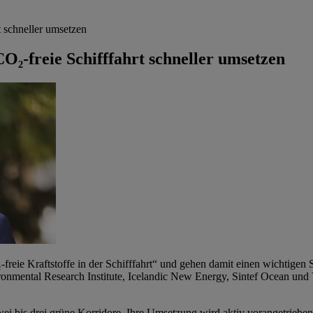
 schneller umsetzen
O₂-freie Schifffahrt schneller umsetzen
reie Kraftstoffe in der Schifffahrt“ und gehen damit einen wichtigen 
mental Research Institute, Icelandic New Energy, Sintef Ocean und VTT
 zwei bis drei grüne Korridore. Ihre Umsetzung wird aktiv vorangetrie