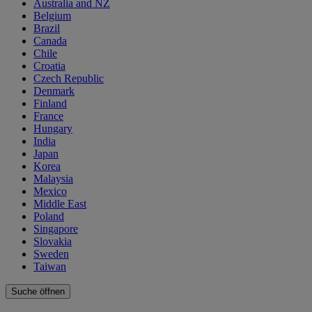
Australia and NZ
Belgium
Brazil
Canada
Chile
Croatia
Czech Republic
Denmark
Finland
France
Hungary
India
Japan
Korea
Malaysia
Mexico
Middle East
Poland
Singapore
Slovakia
Sweden
Taiwan
Suche öffnen