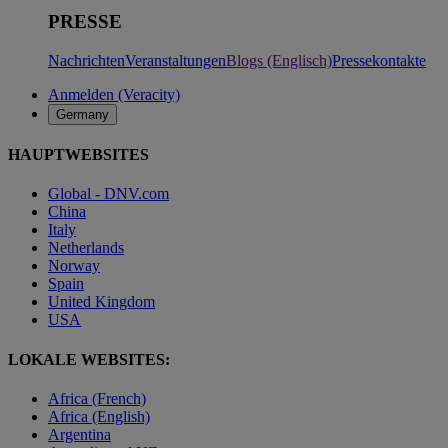
PRESSE
Nachrichten
Veranstaltungen
Blogs (Englisch)
Pressekontakte
Anmelden (Veracity)
Germany
HAUPTWEBSITES
Global - DNV.com
China
Italy
Netherlands
Norway
Spain
United Kingdom
USA
LOKALE WEBSITES:
Africa (French)
Africa (English)
Argentina