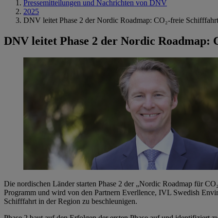
Pressemitteilungen und Nachrichten von DNV
2025
DNV leitet Phase 2 der Nordic Roadmap: CO₂-freie Schifffahrt
DNV leitet Phase 2 der Nordic Roadmap: C
Die nordischen Länder starten Phase 2 der „Nordic Roadmap für CO₂-f
Programm und wird von den Partnern Everllence, IVL Swedish Environ
Schifffahrt in der Region zu beschleunigen.
Phase 2 baut auf den Erfolgen der ersten Phase auf und identifiziert