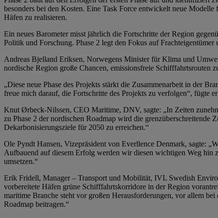
besonders bei den Kosten. Eine Task Force entwickelt neue Modelle 
Häfen zu realisieren.
Ein neues Barometer misst jährlich die Fortschritte der Region gege
Politik und Forschung. Phase 2 legt den Fokus auf Frachteigentümer 
Andreas Bjelland Eriksen, Norwegens Minister für Klima und Umwelt,
nordische Region große Chancen, emissionsfreie Schifffahrtsrouten z
„Diese neue Phase des Projekts stärkt die Zusammenarbeit in der Bra
freue mich darauf, die Fortschritte des Projekts zu verfolgen“, fügte er
Knut Ørbeck-Nilssen, CEO Maritime, DNV, sagte: „In Zeiten zunehmen
zu Phase 2 der nordischen Roadmap wird die grenzüberschreitende Z
Dekarbonisierungsziele für 2050 zu erreichen.“
Ole Pyndt Hansen, Vizepräsident von Everllence Denmark, sagte: „Wir
Aufbauend auf diesem Erfolg werden wir diesen wichtigen Weg hin zu
umsetzen.“
Erik Fridell, Manager – Transport und Mobilität, IVL Swedish Envir
vorbereitete Häfen grüne Schifffahrtskorridore in der Region vorant
maritime Branche steht vor großen Herausforderungen, vor allem bei 
Roadmap beitragen.“