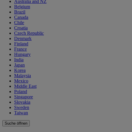
Australia and NZ
Belgium
Brazil
Canada
Chile
Croatia
Czech Republic
Denmark
Finland
France
Hungary
India
Japan
Korea
Malaysia
Mexico
Middle East
Poland
Singapore
Slovakia
Sweden
Taiwan
Suche öffnen