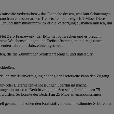
 Kraftstoffe verbrauchen – das Doppelte dessen, was laut Schätzungen
brauch an emissionsarmen Treibstoffen bei lediglich 1 Mtoe. Diese
eller und Infrastrukturentwickler die Versorgung ausbauen müssen, um
 ‚Net-Zero Framework‘ der IMO hat Schwächen und es braucht
tive Weichenstellungen und Treibstoffstrategien in der gesamten
menden Jahre und Jahrzehnte legen wird.“
, die die Zukunft der Schifffahrt prägen, und unterstützt
schließen:
dellen zur Rückverfolgung entlang der Lieferkette kann den Zugang
r- oder Lieferketten-Anpassungen überflüssig macht.
en in unserem Bericht zeigen, ließen sich jährlich bis zu 75
t würden. So könnte der Bedarf an 25 Mtoe an emissionsarmen
l genutzt und sollen den Kraftstoffverbrauch bestimmter Schiffe um