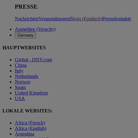
PRESSE
Nachrichten
Veranstaltungen
Blogs (Englisch)
Pressekontakte
Anmelden (Veracity)
Germany
HAUPTWEBSITES
Global - DNV.com
China
Italy
Netherlands
Norway
Spain
United Kingdom
USA
LOKALE WEBSITES:
Africa (French)
Africa (English)
Argentina