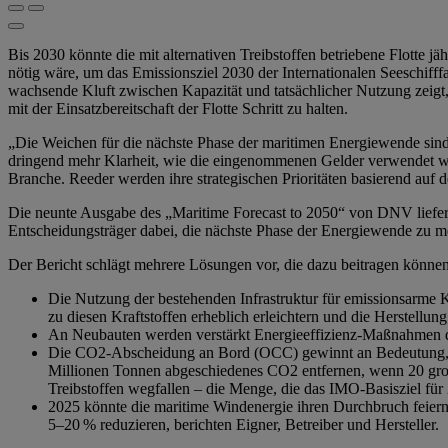
Bis 2030 könnte die mit alternativen Treibstoffen betriebene Flotte 
nötig wäre, um das Emissionsziel 2030 der Internationalen Seeschifffa
wachsende Kluft zwischen Kapazität und tatsächlicher Nutzung zeigt,
mit der Einsatzbereitschaft der Flotte Schritt zu halten.
„Die Weichen für die nächste Phase der maritimen Energiewende si
dringend mehr Klarheit, wie die eingenommenen Gelder verwendet werd
Branche. Reeder werden ihre strategischen Prioritäten basierend au
Die neunte Ausgabe des „Maritime Forecast to 2050“ von DNV liefert e
Entscheidungsträger dabei, die nächste Phase der Energiewende zu me
Der Bericht schlägt mehrere Lösungen vor, die dazu beitragen können
Die Nutzung der bestehenden Infrastruktur für emissionsarme 
zu diesen Kraftstoffen erheblich erleichtern und die Herstellun
An Neubauten werden verstärkt Energieeffizienz-Maßnahmen du
Die CO2-Abscheidung an Bord (OCC) gewinnt an Bedeutung, vor 
Millionen Tonnen abgeschiedenes CO2 entfernen, wenn 20 groß
Treibstoffen wegfallen – die Menge, die das IMO-Basisziel für 
2025 könnte die maritime Windenergie ihren Durchbruch feiern
5–20 % reduzieren, berichten Eigner, Betreiber und Hersteller.