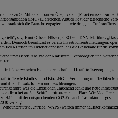
jährlich bis zu 50 Millionen Tonnen Öläquivalent (Mtoe) emissionsarmer
hrtsorganisation (IMO) zu erreichen. Aktuell liegt der tatsächliche Ver
 wie stark sich die Branche engagiert und wie dringend Treibstoffherst
nd gestellt“, sagt Knut Ørbeck-Nilssen, CEO von DNV Maritime. „Das
en. Dennoch beeinflusst es bereits Investitionsentscheidungen, opera
f dem IMO-Treffen im Oktober anpassen, das die Grundlage für die kom
ine umfassende Analyse der Kraftstoffe, Technologien und Vorschriften
istern.
, die Lücke zwischen Flottenbereitschaft und Kraftstoffversorgung zu 
Kraftstoffe wie Biodiesel und Bio-LNG in Verbindung mit flexiblen Mo
g und ihren Einsatz fördern und beschleunigen.
rchgeführt, was die Emissionen umgehend senkt und neue Infrastruktu
allem bei großen Schiffen mit ausreichend Platz. Wie Modellrechnung
e Häfen mit der entsprechenden CO2-Entladeinfrastruktur ausgestatte
2030 verlangt.
: Windunterstützte Antriebe (WAPS) werden immer häufiger kommerziel