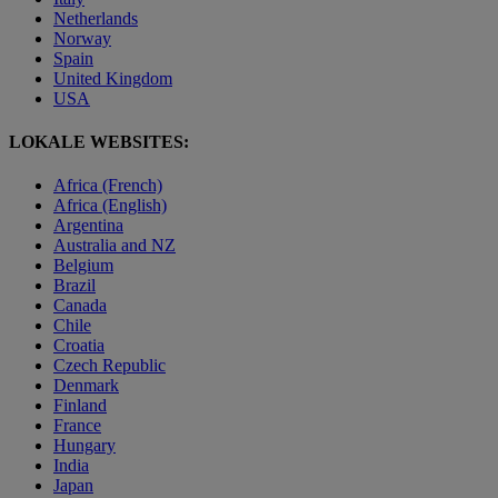
Netherlands
Norway
Spain
United Kingdom
USA
LOKALE WEBSITES:
Africa (French)
Africa (English)
Argentina
Australia and NZ
Belgium
Brazil
Canada
Chile
Croatia
Czech Republic
Denmark
Finland
France
Hungary
India
Japan