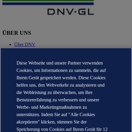
ÜBER UNS
Über DNV
Karriere
Jahresberichte
Diese Webseite und unsere Partner verwenden
KONTAKT
Cookies, um Informationen zu sammeln, die auf
Ihrem Gerät gespeichert werden. Diese Cookies
Kontakt per E-Mail
DNV in Ihrer Nähe
helfen uns, den Webverkehr zu analysieren und
Presse & Medien
die Webleistung zu überwachen, um Ihre
Veracity.com
Benutzererfahrung zu verbessern und unsere
Impressum und Datenschutzerklärung
Werbe- und Marketingmaßnahmen zu
Nutzungsbedingungen
AGB
unterstützen. Indem Sie auf "Alle Cookies
Copyright © DNV AS 2026
akzeptieren" klicken, stimmen Sie der
Cookie-Informationen
Speicherung von Cookies auf Ihrem Gerät für 12