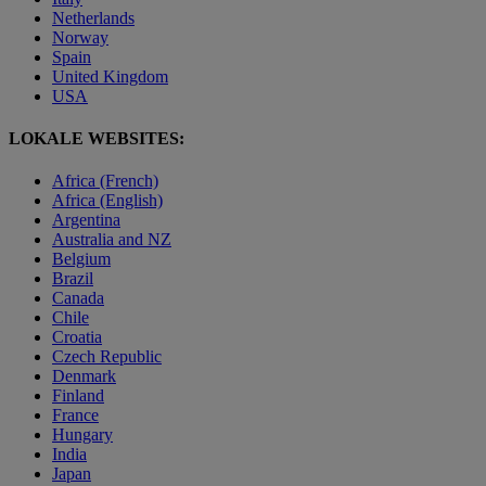
Netherlands
Norway
Spain
United Kingdom
USA
LOKALE WEBSITES:
Africa (French)
Africa (English)
Argentina
Australia and NZ
Belgium
Brazil
Canada
Chile
Croatia
Czech Republic
Denmark
Finland
France
Hungary
India
Japan