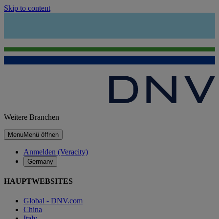
Skip to content
Weitere Branchen
Menu
Menü öffnen
Anmelden (Veracity)
Germany
HAUPTWEBSITES
Global - DNV.com
China
Italy