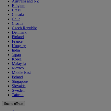
Australia and NZ
Belgium
Brazil
Canada
Chile
Croatia
Czech Republic
Denmark
Finland
France
Hungary
India
Japan
Korea
Malaysia
Mexico
Middle East
Poland
Singapore
Slovakia
Sweden
Taiwan
Suche öffnen