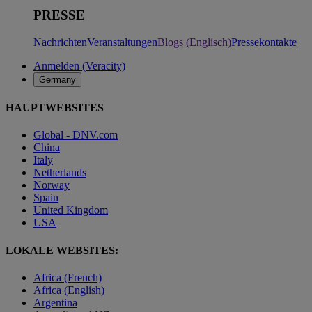
PRESSE
Nachrichten
Veranstaltungen
Blogs (Englisch)
Pressekontakte
Anmelden (Veracity)
Germany
HAUPTWEBSITES
Global - DNV.com
China
Italy
Netherlands
Norway
Spain
United Kingdom
USA
LOKALE WEBSITES:
Africa (French)
Africa (English)
Argentina