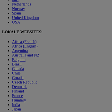
Netherlands
Norway
Spain
United Kingdom
USA
LOKALE WEBSITES:
Africa (French)
Africa (English)
Argentina
Australia and NZ
Belgium
Brazil
Canada
Chile
Croatia
Czech Republic
Denmark
Finland
France
Hungary
India
Japan