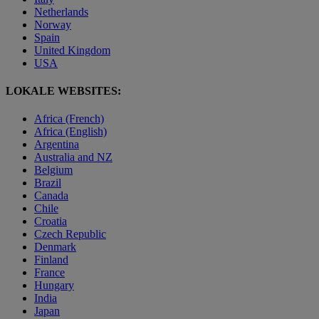
Netherlands
Norway
Spain
United Kingdom
USA
LOKALE WEBSITES:
Africa (French)
Africa (English)
Argentina
Australia and NZ
Belgium
Brazil
Canada
Chile
Croatia
Czech Republic
Denmark
Finland
France
Hungary
India
Japan