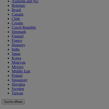
Australia and NZ
Belgium
Brazil
Canada
Chile
Croatia
Czech Republic
Denmark
Finland
France
Hungary
India
Japan
Korea
Malaysia
Mexico
Middle East
Poland
Singapore
Slovakia
Sweden
Taiwan
Suche öffnen