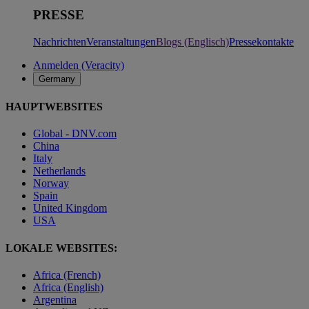
PRESSE
Nachrichten
Veranstaltungen
Blogs (Englisch)
Pressekontakte
Anmelden (Veracity)
Germany
HAUPTWEBSITES
Global - DNV.com
China
Italy
Netherlands
Norway
Spain
United Kingdom
USA
LOKALE WEBSITES:
Africa (French)
Africa (English)
Argentina