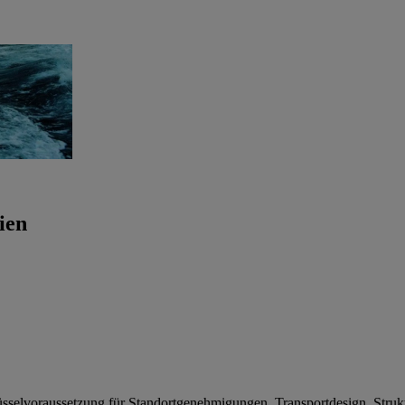
ien
selvoraussetzung für Standortgenehmigungen, Transportdesign, Struktu