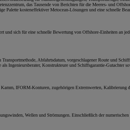
enzzentrum, das Tausende von Berichten für die Meeres- und Offshore
ige Palette kosteneffektiver Metocean-Lösungen und eine schnelle Bear
ert und sich für eine schnelle Bewertung von Offshore-Einheiten an jed
von Transportmethode, Abfahrtsdatum, vorgeschlagener Route und Schi
 als Ingenieursberater, Konstrukteure und Schiffsgarantie-Gutachter s
Kamm, IFORM-Konturen, zugehörigen Extremwerten, Kalibrierung de
sungswinden, Wellen und Strömungen. Einschließlich der numerischen