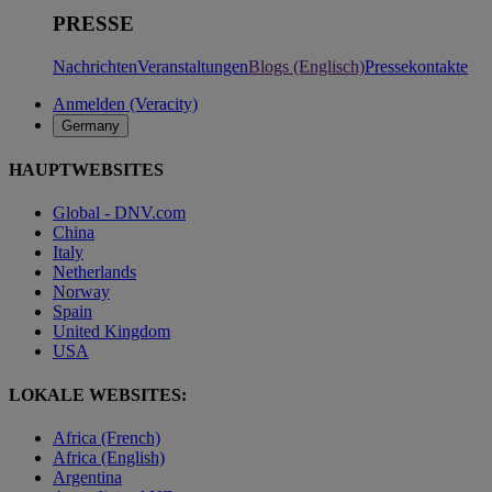
PRESSE
Nachrichten
Veranstaltungen
Blogs (Englisch)
Pressekontakte
Anmelden (Veracity)
Germany
HAUPTWEBSITES
Global - DNV.com
China
Italy
Netherlands
Norway
Spain
United Kingdom
USA
LOKALE WEBSITES:
Africa (French)
Africa (English)
Argentina