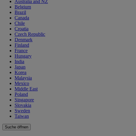
Australia and NZ
Belgium
Brazil
Canada
Chile
Croatia
Czech Republic
Denmark
Finland
France
Hungary
India
Japan
Korea
Malaysia
Mexico
Middle East
Poland
Singapore
Slovakia
Sweden
Taiwan
Suche öffnen