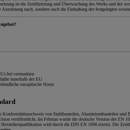
etzung ist die Zertifizierung und Überwachung des Werks und der werk
che Ausrüstung nach, sondern auch die Einhaltung der festgelegten wesen
Angebot?
U) frei vermarkten
häfte innerhalb der EU
verbindliche europäische Norm
ndard
 Konformitätsnachweis von Stahlbauteilen, Aluminiumbauteilen und Bau
on veröffentlicht. Im Februar wurde die deutsche Version der EN 109
 Herstellerqualifikation wird durch die DIN EN 1090 ersetzt. Die Zert
werden