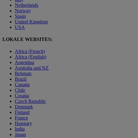
Netherlands
Norway
Spain
United Kingdom
USA
LOKALE WEBSITES:
Africa (French)
Africa (English)
Argentina
Australia and NZ
Belgium
Brazil
Canada
Chile
Croatia
Czech Republic
Denmark
Finland
France
Hungary
India
Japan