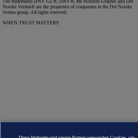
The trademarks DNV GL®, DNV®, the Horizon Graphic and Det
Norske Veritas® are the properties of companies in the Det Norske
Veritas group. All rights reserved.
WHEN TRUST MATTERS
Diese Webseite und unsere Partner verwenden Cookies, um