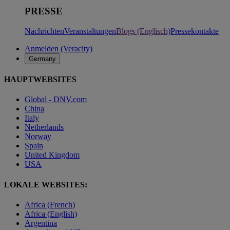
PRESSE
Nachrichten
Veranstaltungen
Blogs (Englisch)
Pressekontakte
Anmelden (Veracity)
Germany
HAUPTWEBSITES
Global - DNV.com
China
Italy
Netherlands
Norway
Spain
United Kingdom
USA
LOKALE WEBSITES:
Africa (French)
Africa (English)
Argentina