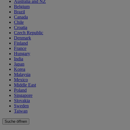
Australia and NZ
Belgium
Brazil
Canada
Chile
Croatia
Czech Republic
Denmark
Finland
France
Hungary
India
Japan
Korea
Malaysia
Mexico
Middle East
Poland
Singapore
Slovakia
Sweden
Taiwan
Suche öffnen