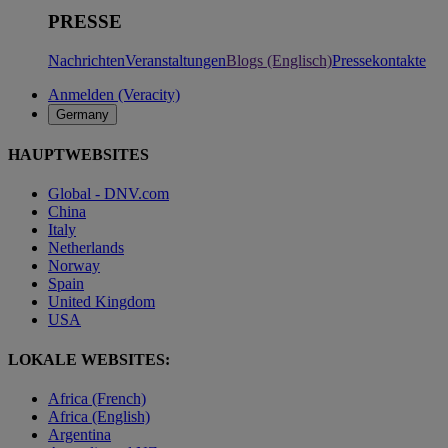
PRESSE
Nachrichten
Veranstaltungen
Blogs (Englisch)
Pressekontakte
Anmelden (Veracity)
Germany
HAUPTWEBSITES
Global - DNV.com
China
Italy
Netherlands
Norway
Spain
United Kingdom
USA
LOKALE WEBSITES:
Africa (French)
Africa (English)
Argentina