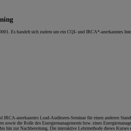
ining
0001. Es handelt sich zudem um ein CQI- und IRCA*-anerkanntes Inten
- und IRCA-anerkanntes Lead-Auditoren-Seminar für einen anderen Standa
orm sowie die Rolle des Energiemanagements bzw. eines Energiemanag
 bis hin zur Nachbereitung. Die interaktive Lehrmethode dieses Kurse