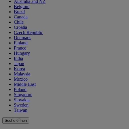
Australia and NZ
Belgium
Brazil
Canada
Chile
Croatia
Czech Republic
Denmark
Finland
France
Hungary
India
Japan
Korea
Malaysia
Mexico
Middle East
Poland
Singapore
Slovakia
Sweden
Taiwan
Suche öffnen