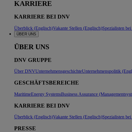
KARRIERE
KARRIERE BEI DNV
Überblick (Englisch)
Vakante Stellen (Englisch)
Spezialisten b
ÜBER UNS
ÜBER UNS
DNV GRUPPE
Über DNV
Unternehmensgeschichte
Unternehmenspolitik (Engl
GESCHÄFTSBEREICHE
Maritime
Energy Systems
Business Assurance (Managementsyste
KARRIERE BEI DNV
Überblick (Englisch)
Vakante Stellen (Englisch)
Spezialisten b
PRESSE