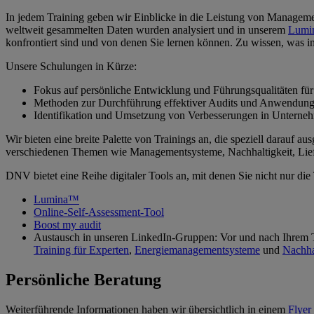
In jedem Training geben wir Einblicke in die Leistung von Managem
weltweit gesammelten Daten wurden analysiert und in unserem
Lum
konfrontiert sind und von denen Sie lernen können. Zu wissen, was in 
Unsere Schulungen in Kürze:
Fokus auf persönliche Entwicklung und Führungsqualitäten für
Methoden zur Durchführung effektiver Audits und Anwendung
Identifikation und Umsetzung von Verbesserungen in Unterne
Wir bieten eine breite Palette von Trainings an, die speziell darauf 
verschiedenen Themen wie Managementsysteme, Nachhaltigkeit, Lief
DNV bietet eine Reihe digitaler Tools an, mit denen Sie nicht nur die
Lumina™
Online-Self-Assessment-Tool
Boost my audit
Austausch in unseren LinkedIn-Gruppen: Vor und nach Ihrem T
Training für Experten
,
Energiemanagementsysteme
und
Nachha
Persönliche Beratung
Weiterführende Informationen haben wir übersichtlich in einem
Flyer