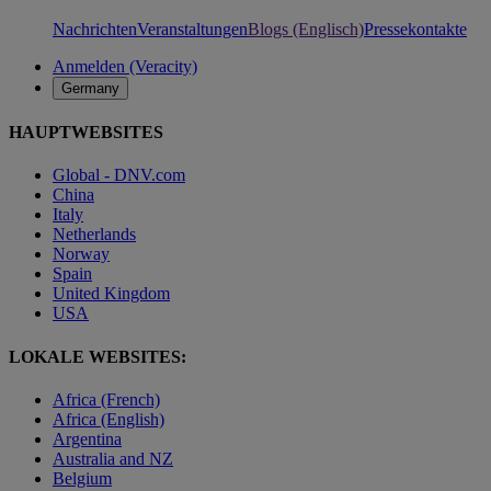
Nachrichten
Veranstaltungen
Blogs (Englisch)
Pressekontakte
Anmelden (Veracity)
Germany
HAUPTWEBSITES
Global - DNV.com
China
Italy
Netherlands
Norway
Spain
United Kingdom
USA
LOKALE WEBSITES:
Africa (French)
Africa (English)
Argentina
Australia and NZ
Belgium