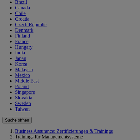
Brazil
Canada
Chile
Croatia
Czech Republic
Denmark
Finland
France
Hungary
India
Japan
Korea
Malaysia
Mexico
Middle East
Poland
Singapore
Slovakia
Sweden
Taiwan
Suche öffnen
Business Assurance: Zertifizierungen & Trainings
Trainings für Managementsysteme