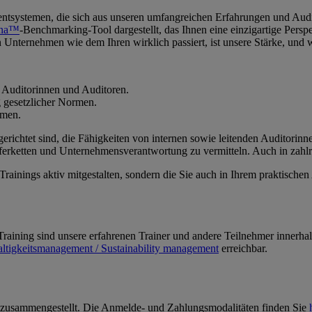
entsystemen, die sich aus unseren umfangreichen Erfahrungen und Au
ina™
-Benchmarking-Tool dargestellt, das Ihnen eine einzigartige Persp
Unternehmen wie dem Ihren wirklich passiert, ist unsere Stärke, und wi
 Auditorinnen und Auditoren.
 gesetzlicher Normen.
hmen.
ausgerichtet sind, die Fähigkeiten von internen sowie leitenden Audito
erketten und Unternehmensverantwortung zu vermitteln. Auch in zahl
 Trainings aktiv mitgestalten, sondern die Sie auch in Ihrem praktisch
raining sind unsere erfahrenen Trainer und andere Teilnehmer innerh
ltigkeitsmanagement / Sustainability management
erreichbar.
zusammengestellt. Die Anmelde- und Zahlungsmodalitäten finden Sie