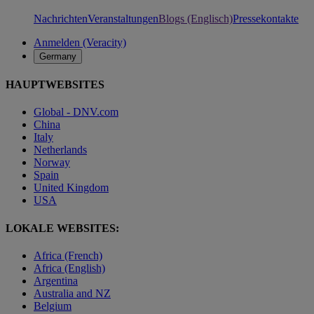
Nachrichten
Veranstaltungen
Blogs (Englisch)
Pressekontakte
Anmelden (Veracity)
Germany
HAUPTWEBSITES
Global - DNV.com
China
Italy
Netherlands
Norway
Spain
United Kingdom
USA
LOKALE WEBSITES:
Africa (French)
Africa (English)
Argentina
Australia and NZ
Belgium