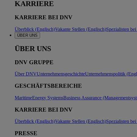
KARRIERE
KARRIERE BEI DNV
Überblick (Englisch)
Vakante Stellen (Englisch)
Spezialisten b
ÜBER UNS
ÜBER UNS
DNV GRUPPE
Über DNV
Unternehmensgeschichte
Unternehmenspolitik (Engl
GESCHÄFTSBEREICHE
Maritime
Energy Systems
Business Assurance (Managementsyste
KARRIERE BEI DNV
Überblick (Englisch)
Vakante Stellen (Englisch)
Spezialisten b
PRESSE