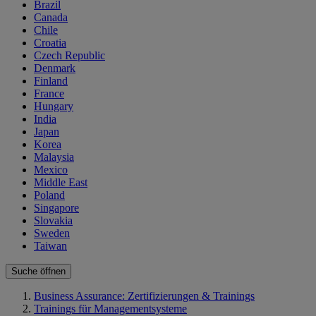
Brazil
Canada
Chile
Croatia
Czech Republic
Denmark
Finland
France
Hungary
India
Japan
Korea
Malaysia
Mexico
Middle East
Poland
Singapore
Slovakia
Sweden
Taiwan
Suche öffnen
Business Assurance: Zertifizierungen & Trainings
Trainings für Managementsysteme