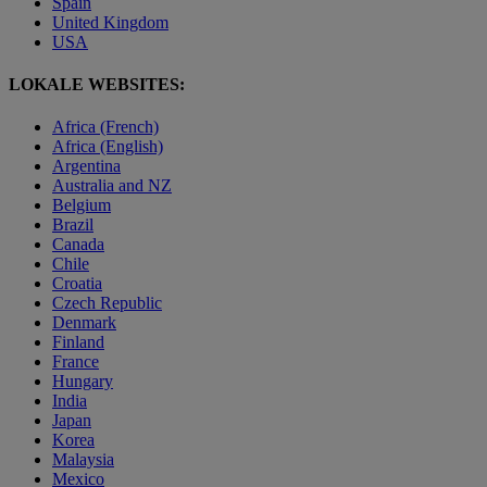
Spain
United Kingdom
USA
LOKALE WEBSITES:
Africa (French)
Africa (English)
Argentina
Australia and NZ
Belgium
Brazil
Canada
Chile
Croatia
Czech Republic
Denmark
Finland
France
Hungary
India
Japan
Korea
Malaysia
Mexico