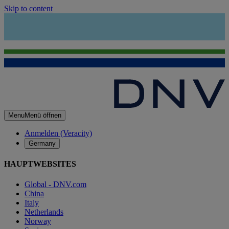
Skip to content
Menu
Menü öffnen
Anmelden (Veracity)
Germany
HAUPTWEBSITES
Global - DNV.com
China
Italy
Netherlands
Norway