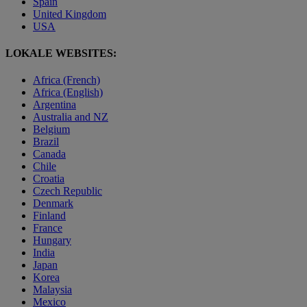
Spain
United Kingdom
USA
LOKALE WEBSITES:
Africa (French)
Africa (English)
Argentina
Australia and NZ
Belgium
Brazil
Canada
Chile
Croatia
Czech Republic
Denmark
Finland
France
Hungary
India
Japan
Korea
Malaysia
Mexico