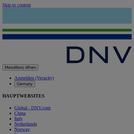
Skip to content
Menu
Menü öffnen
Anmelden (Veracity)
Germany
HAUPTWEBSITES
Global - DNV.com
China
Italy
Netherlands
Norway