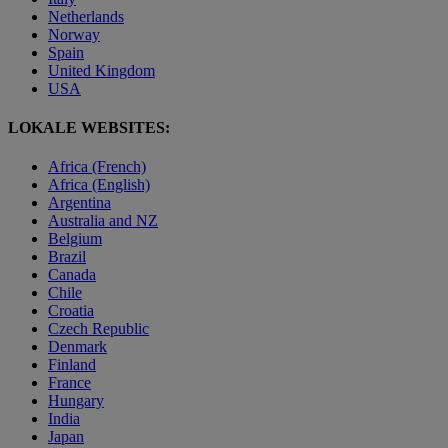
Netherlands
Norway
Spain
United Kingdom
USA
LOKALE WEBSITES:
Africa (French)
Africa (English)
Argentina
Australia and NZ
Belgium
Brazil
Canada
Chile
Croatia
Czech Republic
Denmark
Finland
France
Hungary
India
Japan