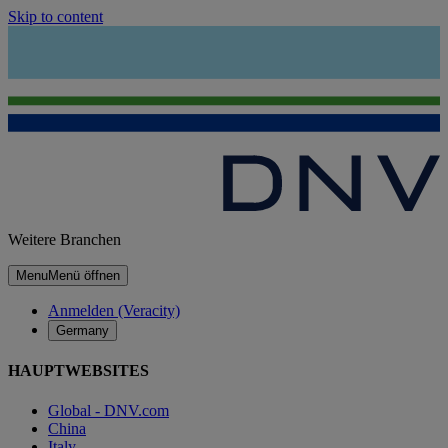
Skip to content
Weitere Branchen
Menu
Menü öffnen
Anmelden (Veracity)
Germany
HAUPTWEBSITES
Global - DNV.com
China
Italy