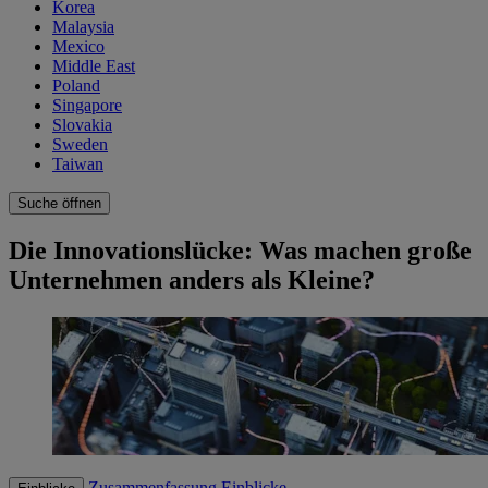
Korea
Malaysia
Mexico
Middle East
Poland
Singapore
Slovakia
Sweden
Taiwan
Suche öffnen
Die Innovationslücke: Was machen große
Unternehmen anders als Kleine?
Zusammenfassung
Einblicke