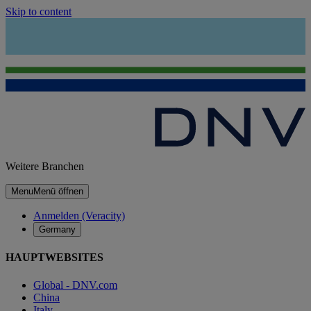
Skip to content
Weitere Branchen
Menu
Menü öffnen
Anmelden (Veracity)
Germany
HAUPTWEBSITES
Global - DNV.com
China
Italy