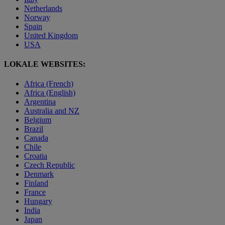
Netherlands
Norway
Spain
United Kingdom
USA
LOKALE WEBSITES:
Africa (French)
Africa (English)
Argentina
Australia and NZ
Belgium
Brazil
Canada
Chile
Croatia
Czech Republic
Denmark
Finland
France
Hungary
India
Japan