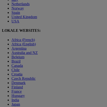
Netherlands
Norway
Spain
United Kingdom
USA
LOKALE WEBSITES:
Africa (French)
Africa (English)
Argentina
Australia and NZ
Belgium
Brazil
Canada
Chile
Croatia
Czech Republic
Denmark
Finland
France
Hungary
India
Japan