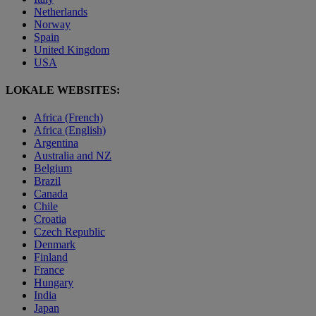
Netherlands
Norway
Spain
United Kingdom
USA
LOKALE WEBSITES:
Africa (French)
Africa (English)
Argentina
Australia and NZ
Belgium
Brazil
Canada
Chile
Croatia
Czech Republic
Denmark
Finland
France
Hungary
India
Japan