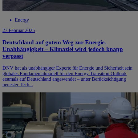
Energy
27 Februar 2025
Deutschland auf gutem Weg zur Energie-
Unabhängigkeit – Klimaziel wird jedoch knapp
verpasst
DNV hat als unabhängiger Experte für Energie und Sicherheit sein
globales Fundamentalmodell für den Energy Transition Outlook
erstmals auf Deutschland angewendet – unter Berücksichtigung
neuester Tech...