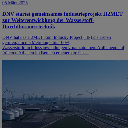
05 März 2025
DNV startet gemeinsames Industrieprojekt H2MET
zur Weiterentwicklung der Wasserstoff-
Durchflussmesstechnik
DNV hat das H2MET Joint Industry Project (JIP) ins Leben
gerufen, um die Metrologie für 100%
Wasserstoffdurchflussanwendungen voranzutreiben. Aufbauend auf
früheren Arbeiten im Bereich erneuerbare Gas...