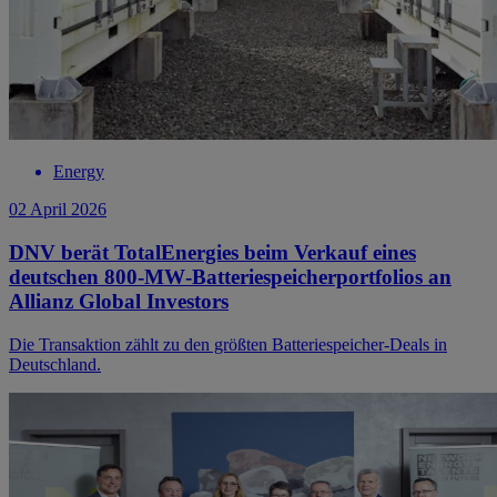
Energy
02 April 2026
DNV berät TotalEnergies beim Verkauf eines
deutschen 800‑MW‑Batteriespeicherportfolios an
Allianz Global Investors
Die Transaktion zählt zu den größten Batteriespeicher-Deals in
Deutschland.