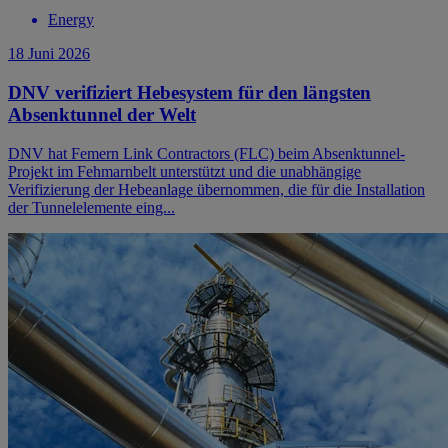
Energy
18 Juni 2026
DNV verifiziert Hebesystem für den längsten
Absenktunnel der Welt
DNV hat Femern Link Contractors (FLC) beim Absenktunnel-
Projekt im Fehmarnbelt unterstützt und die unabhängige
Verifizierung der Hebeanlage übernommen, die für die Installation
der Tunnelelemente eing...