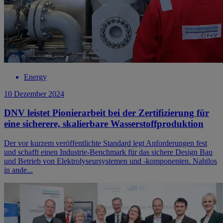
Energy
10 Dezember 2024
DNV leistet Pionierarbeit bei der Zertifizierung für
eine sicherere, skalierbare Wasserstoffproduktion
Der vor kurzem veröffentlichte Standard legt Anforderungen fest
und schafft einen Industrie-Benchmark für das sichere Design Bau
und Betrieb von Elektrolyseursystemen und -komponenten. Nahtlos
in ande...