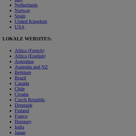
Netherlands
Norway
Spain
United Kingdom
USA
LOKALE WEBSITES:
Africa (French)
Africa (English)
Argentina
Australia and NZ
Belgium
Brazil
Canada
Chile
Croatia
Czech Republic
Denmark
Finland
France
Hungary
India
Japan