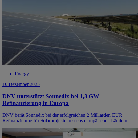
Energy
16 Dezember 2025
DNV unterstützt Sonnedix bei 1,3 GW
Refinanzierung in Europa
DNV berät Sonnedix bei der erfolgreichen 2-Milliarden-EUR-
Refinanzierung für Solarprojekte in sechs europäischen Ländern.